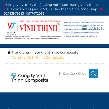
Công ty TNHH Kỹ thuật Công nghệ Môi trường Vĩnh Thịnh
Địa chỉ: Ấp 3B, Quốc lộ 50, Xã Đạo Thạnh, tỉnh Đồng Tháp
02733979353 , 0917472056
MENU
Trang chủ
Song chắn rác composite
Công ty Vĩnh Thịnh Composite
Công ty Vĩnh
Thịnh Composite