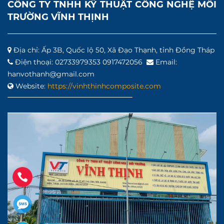
CÔNG TY TNHH KỸ THUẬT CÔNG NGHỆ MÔI
TRƯỜNG VĨNH THỊNH
Địa chỉ: Ấp 3B, Quốc lộ 50, Xã Đạo Thạnh, tỉnh Đồng Tháp
Điện thoại: 02733979353 0917472056
Email:
hanvothanh@gmail.com
Website:
https://vinhthinhcomposite.com