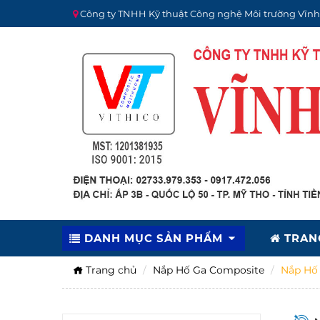
Công ty TNHH Kỹ thuật Công nghệ Môi trường Vĩnh
DANH MỤC SẢN PHẨM
TRAN
Trang chủ
Nắp Hố Ga Composite
Nắp Hố