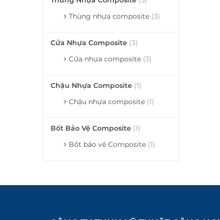
Thùng nhựa composite
(3)
Cửa Nhựa Composite
(3)
Cửa nhựa composite
(3)
Chậu Nhựa Composite
(1)
Chậu nhựa composite
(1)
Bốt Bảo Vệ Composite
(1)
Bốt bảo vệ Composite
(1)