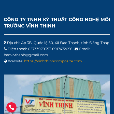
CÔNG TY TNHH KỸ THUẬT CÔNG NGHỆ MÔI
TRƯỜNG VĨNH THỊNH
Địa chỉ: Ấp 3B, Quốc lộ 50, Xã Đạo Thạnh, tỉnh Đồng Tháp
Điện thoại: 02733979353 0917472056
Email:
hanvothanh@gmail.com
Website:
https://vinhthinhcomposite.com