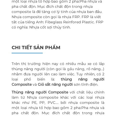
một loại nhựa tổ hợp bao gồm 2 pha:Pha nhựa và
pha chất độn. Mục đích chất độn trong nhựa
composite là để tăng cơ lý tính của nhựa ban đầu.
Nhựa composite còn gọi là nhựa FRP. FRP là viết
tắt của tiếng Anh: Fibeglass Reinfored Plastic. FRP
có nghĩa: Nhựa cốt sợi thủy tinh.
CHI TIẾT SẢN PHẨM
Trên thị trường hiện nay có nhiều mẫu xe có lắp
thùng nâng người (còn gọi là
gầu nâng
, rổ nâng…)
nhằm đưa người lên cao làm việc. Tuy nhiên, có 2
loại phổ biến là:
thùng nâng người
Composite
và
Giỏ sắt nâng người
sơn tĩnh điện.
Thùng nâng người Composite
với chất liệu chính
làm từ Nhựa composite khác với các loại nhựa
khác như PE, PP, PVC…. bởi nhựa composite là
một loại nhựa tổ hợp bao gồm 2 pha:Pha nhựa và
pha chất độn. Mục đích chất độn trong nhựa