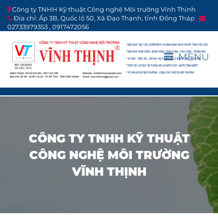
Công ty TNHH Kỹ thuật Công nghệ Môi trường Vĩnh Thịnh
Địa chỉ: Ấp 3B, Quốc lộ 50, Xã Đạo Thạnh, tỉnh Đồng Tháp
02733979353 , 0917472056
MENU
CÔNG TY TNHH KỸ THUẬT
CÔNG NGHỆ MÔI TRƯỜNG
VĨNH THỊNH