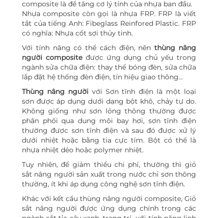
composite là để tăng cơ lý tính của nhựa ban đầu.
Nhựa composite còn gọi là nhựa FRP. FRP là viết
tắt của tiếng Anh: Fibeglass Reinfored Plastic. FRP
có nghĩa: Nhựa cốt sợi thủy tinh.
Với tính năng có thể cách điện, nên
thùng nâng
người composite
được ứng dụng chủ yếu trong
ngành sửa chữa điện: thay thế bóng đèn, sửa chữa
lắp đặt hệ thống đèn điện, tín hiệu giao thông…
Thùng nâng người
với Sơn tĩnh điện là một loại
sơn được áp dụng dưới dạng bột khô, chảy tự do.
Không giống như sơn lỏng thông thường được
phân phối qua dung môi bay hơi, sơn tĩnh điện
thường được sơn tĩnh điện và sau đó được xử lý
dưới nhiệt hoặc bằng tia cực tím. Bột có thể là
nhựa nhiệt dẻo hoặc polymer nhiệt.
Tuy nhiên, để giảm thiểu chi phí, thường thì giỏ
sắt nâng người sản xuất trong nước chỉ sơn thông
thường, ít khi áp dụng công nghệ sơn tĩnh điện.
Khác với kết cẩu thùng nâng người composite, Giỏ
sắt nâng người được ứng dụng chính trong các
ngành cắt tỉa cây xanh, trang trí…với tính năng linh